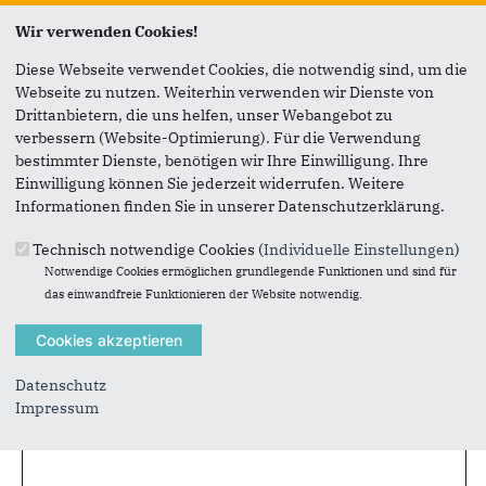
Seite versenden
Wir verwenden Cookies!
Vielen Dank, dass Sie die Inhalte unserer Homepage
Diese Webseite verwendet Cookies, die notwendig sind, um die
weiterempfehlen.
Webseite zu nutzen. Weiterhin verwenden wir Dienste von
Drittanbietern, die uns helfen, unser Webangebot zu
Anmerkung: Ihre E-Mail-Adresse wird benötigt um die
verbessern (Website-Optimierung). Für die Verwendung
Personen, denen Sie die Seite weiterempfehlen, zu
bestimmter Dienste, benötigen wir Ihre Einwilligung. Ihre
informieren, von wem die Empfehlung kommt, und dass es
Einwilligung können Sie jederzeit widerrufen. Weitere
kein Spam ist.
Informationen finden Sie in unserer Datenschutzerklärung.
Das mit * gekennzeichnete Feld ist ein Pflichtfeld.
Technisch notwendige Cookies (
Individuelle Einstellungen
)
Notwendige Cookies ermöglichen grundlegende Funktionen und sind für
Eigene E-Mail-Adresse
*
das einwandfreie Funktionieren der Website notwendig.
Eigener Name
*
Datenschutz
Impressum
Senden an
*