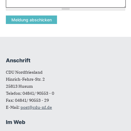
Anschrift
Fußbereich
CDU Nordfriesland
Hinrich-Fehrs-Str. 2
25813
Husum
Telefon:
04841/ 90553 - 0
Fax:
04841/ 90553 - 29
E-Mail:
post@cdu-nf.de
Im Web