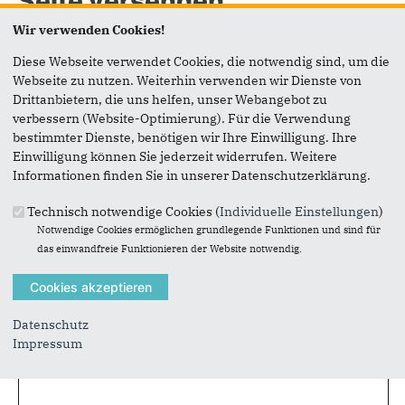
Seite versenden
Wir verwenden Cookies!
Vielen Dank, dass Sie die Inhalte unserer Homepage
Diese Webseite verwendet Cookies, die notwendig sind, um die
weiterempfehlen.
Webseite zu nutzen. Weiterhin verwenden wir Dienste von
Drittanbietern, die uns helfen, unser Webangebot zu
Anmerkung: Ihre E-Mail-Adresse wird benötigt um die
verbessern (Website-Optimierung). Für die Verwendung
Personen, denen Sie die Seite weiterempfehlen, zu
bestimmter Dienste, benötigen wir Ihre Einwilligung. Ihre
informieren, von wem die Empfehlung kommt, und dass es
Einwilligung können Sie jederzeit widerrufen. Weitere
kein Spam ist.
Informationen finden Sie in unserer Datenschutzerklärung.
Das mit * gekennzeichnete Feld ist ein Pflichtfeld.
Technisch notwendige Cookies (
Individuelle Einstellungen
)
Eigene E-Mail-Adresse
*
Notwendige Cookies ermöglichen grundlegende Funktionen und sind für
das einwandfreie Funktionieren der Website notwendig.
Eigener Name
*
Datenschutz
Impressum
Senden an
*