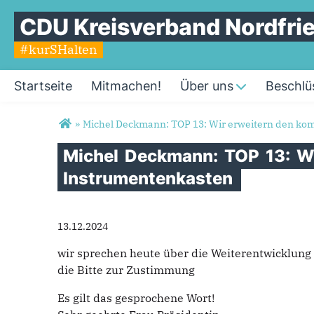
CDU Kreisverband Nordfri
#kurSHalten
Startseite
Mitmachen!
Über uns
Beschlü
Sie sind hier
»
Michel Deckmann: TOP 13: Wir erweitern den k
Michel
Deckmann:
TOP
13:
W
Instrumentenkasten
13.12.2024
wir sprechen heute über die Weiterentwicklun
die Bitte zur Zustimmung
Es gilt das gesprochene Wort!