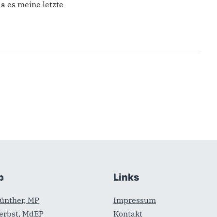
a es meine letzte
b
Links
ünther, MP
Impressum
erbst, MdEP
Kontakt