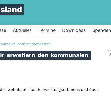
esland
sse
Aktuelles
Termine
Downloads
Spenden
ommunalen Instrumentenkasten
S
ir
erweitern
den
kommunalen
g des wohnbaulichen Entwicklungsrahmens und über