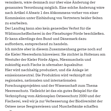
verankern, wäre demnach nur über eine Änderung der
genannten Verordnung möglich. Eine solche Änderung wäre
nach Artikel 4 Absatz 1 des Abkommens vorher von einer
Kommission unter Einbindung von Vertretern beider Seiten
zu erarbeiten.
Der Landtag kann also kein generelles Verbot für die
Wildmuschelfischerei in der Flensburger Förde beschließen.
Er kann allerdings den Bund und Dänemark dazu
auffordern, entsprechend zu handeln.
Ich möchte aber in diesem Zusammenhang gerne noch auf
die Kieler Meeresfarm hinweisen: Sie züchtet in Holtenau am
Westufer der Kieler Förde Algen, Miesmuscheln und
zukünftig auch Fische in ufernaher Aquakultur.
Hier wird nachhaltig produziert, und die Anlage ist
emissionsneutral. Die Produktion wird verknüpft mit
regionalen, nationalen und internationalen
Forschungsprojekten und der Wissenschaft zum Thema
Meeresschutz. Vielleicht ist das ein gutes Beispiel für die
Verknüpfung vom Aktionsplan Ostseeschutz 2030 und der
Fischerei, weil wir ja zur Verbesserung der Biodiversität der
Ostsee neue Seegraswiesen und Muschelbänke schaffen