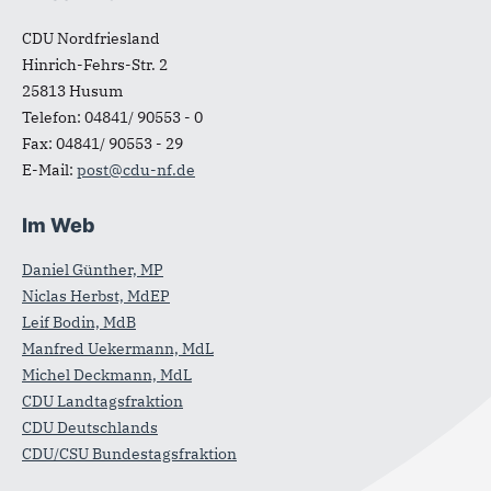
Fußbereich
CDU Nordfriesland
Hinrich-Fehrs-Str. 2
25813
Husum
Telefon:
04841/ 90553 - 0
Fax:
04841/ 90553 - 29
E-Mail:
post@cdu-nf.de
Im Web
Daniel Günther, MP
Niclas Herbst, MdEP
Leif Bodin, MdB
Manfred Uekermann, MdL
Michel Deckmann, MdL
CDU Landtagsfraktion
CDU Deutschlands
CDU/CSU Bundestagsfraktion