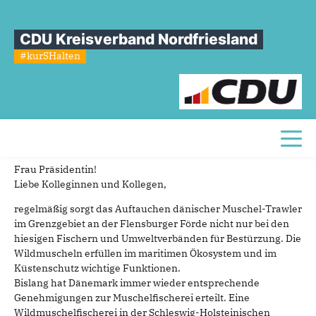
Sie sind hier
»
TOP 23: Nachh. Lösung für Muschelfischerei in der Fl. Förde
erarbeiten!
CDU Kreisverband Nordfriesland
#kurSHalten
TOP
23:
Nachh.
Lösung
für
Muschelfischerei
in
der
Fl.
Förde
erarbeiten!
Toggl
Es gilt das gesprochene Wort!
Frau Präsidentin!
Liebe Kolleginnen und Kollegen,
regelmäßig sorgt das Auftauchen dänischer Muschel-Trawler
im Grenzgebiet an der Flensburger Förde nicht nur bei den
hiesigen Fischern und Umweltverbänden für Bestürzung. Die
Wildmuscheln erfüllen im maritimen Ökosystem und im
Küstenschutz wichtige Funktionen.
Bislang hat Dänemark immer wieder entsprechende
Genehmigungen zur Muschelfischerei erteilt. Eine
Wildmuschelfischerei in der Schleswig-Holsteinischen