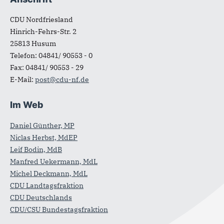
Fußbereich
CDU Nordfriesland
Hinrich-Fehrs-Str. 2
25813
Husum
Telefon:
04841/ 90553 - 0
Fax:
04841/ 90553 - 29
E-Mail:
post@cdu-nf.de
Im Web
Daniel Günther, MP
Niclas Herbst, MdEP
Leif Bodin, MdB
Manfred Uekermann, MdL
Michel Deckmann, MdL
CDU Landtagsfraktion
CDU Deutschlands
CDU/CSU Bundestagsfraktion