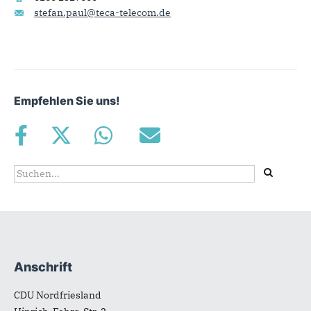
stefan.paul@teca-telecom.de
Empfehlen Sie uns!
Suchformular
Suche
Anschrift
Fußbereich
CDU Nordfriesland