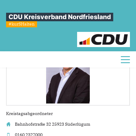
Sie sind hier
»
Stefan Paul
CDU Kreisverband Nordfriesland
Stefan
Paul
#kurSHalten
Toggl
Kreistagsabgeordneter
Bahnhofstraße 32
25923 Süderlügum
0160 2327000