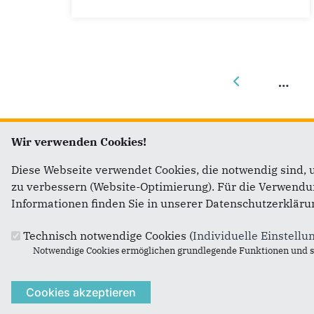
…
Wir verwenden Cookies!
Diese Webseite verwendet Cookies, die notwendig sind, 
Fußbereich
Anschrift
Im We
zu verbessern (Website-Optimierung). Für die Verwendung
Informationen finden Sie in unserer Datenschutzerkläru
CDU Nordfriesland
Daniel G
Hinrich-Fehrs-Str. 2
Niclas H
Technisch notwendige Cookies (
Individuelle Einstellu
25813
Husum
Leif Bod
Notwendige Cookies ermöglichen grundlegende Funktionen und si
Telefon:
04841/ 90553 - 0
Manfred
Fax:
04841/ 90553 - 29
Michel 
E-Mail:
post@cdu-nf.de
CDU Lan