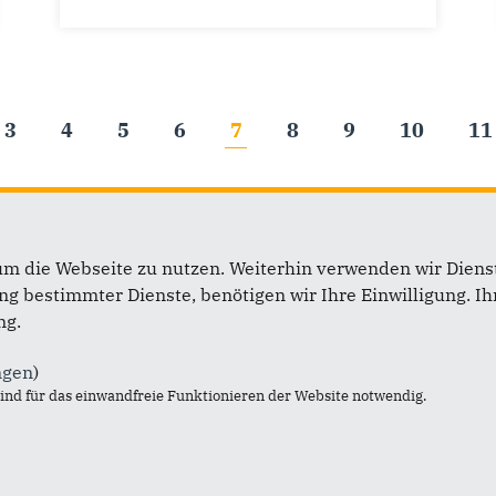
3
4
5
6
7
8
9
10
11
um die Webseite zu nutzen. Weiterhin verwenden wir Dienst
b
Links
 bestimmter Dienste, benötigen wir Ihre Einwilligung. Ihr
ng.
ünther, MP
Impressum
erbst, MdEP
Kontakt
ngen
)
in, MdB
Sitemap
nd für das einwandfreie Funktionieren der Website notwendig.
 Uekermann, MdL
Datenschutz
Deckmann, MdL
dtagsfraktion