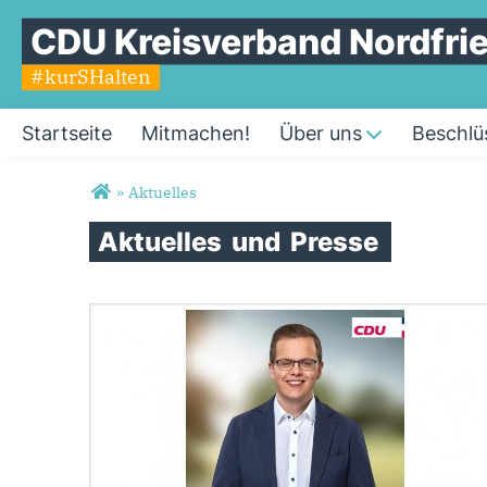
CDU Kreisverband Nordfri
#kurSHalten
Startseite
Mitmachen!
Über uns
Beschlü
Sie sind hier
»
Aktuelles
Aktuelles
und
Presse
Seiten